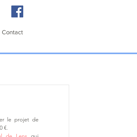
Je donne
Contact
r le projet de 
0 €.
ul de Lens
 qui 