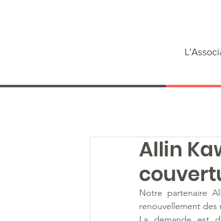
L'Associ
Allin Ka
couvertu
Notre partenaire Al
renouvellement des m
La demande est di