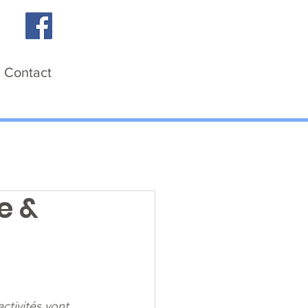
Je donne
Contact
e &
activités vont 