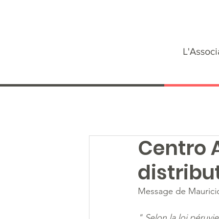
L'Associ
Centro 
distribu
Message de Mauricio
" Selon la loi péruvie