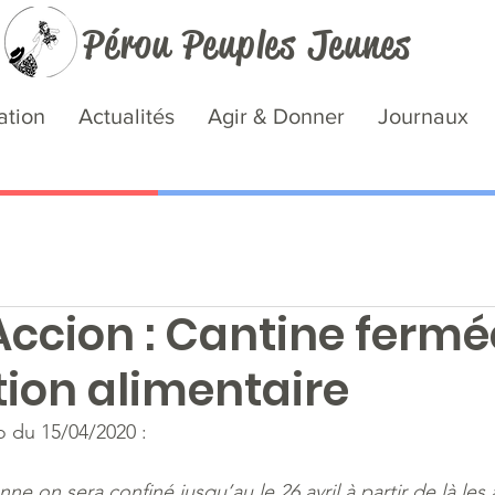
Pérou Peuples Jeunes
ation
Actualités
Agir & Donner
Journaux
Accion : Cantine fermé
tion alimentaire
 du 15/04/2020 :
nne on sera confiné jusqu’au le 26 avril à partir de là les 